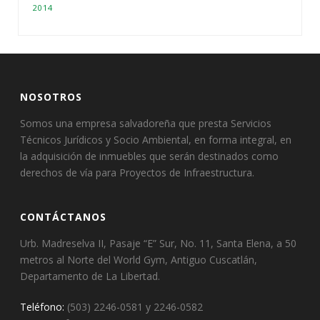
2014
NOSOTROS
Somos una empresa salvadoreña que presta Servicios
Técnicos Jurídicos y Socio Ambiental, en forma integral, en
la adquisición de inmuebles que serán destinados como
derechos de vía para Proyectos de Infraestructura.
CONTÁCTANOS
Urb. Madreselva II, Pasaje “E” Sur, No. 11, Santa Elena, a 50
metros al Norte del World Gym, Antiguo Cuscatlán,
Departamento de La Libertad.
Teléfono:
(503) 2246-0581 y 2246-0582