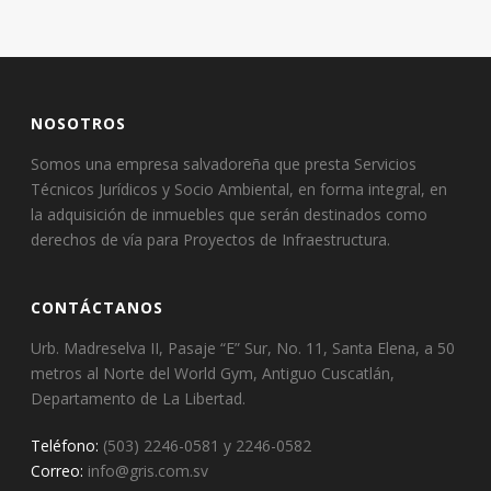
NOSOTROS
Somos una empresa salvadoreña que presta Servicios
Técnicos Jurídicos y Socio Ambiental, en forma integral, en
la adquisición de inmuebles que serán destinados como
derechos de vía para Proyectos de Infraestructura.
CONTÁCTANOS
Urb. Madreselva II, Pasaje “E” Sur, No. 11, Santa Elena, a 50
metros al Norte del World Gym, Antiguo Cuscatlán,
Departamento de La Libertad.
Teléfono:
(503) 2246-0581 y 2246-0582
Correo:
info@gris.com.sv