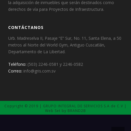
la adquisición de inmuebles que serán destinados como
derechos de vía para Proyectos de Infraestructura.
CONTÁCTANOS
Urb. Madreselva II, Pasaje “E” Sur, No. 11, Santa Elena, a 50
metros al Norte del World Gym, Antiguo Cuscatlán,
Departamento de La Libertad.
Teléfono:
(503) 2246-0581 y 2246-0582
Correo:
info@gris.com.sv
Copyright © 2019 | GRUPO INTEGRAL DE SERVICIOS S.A de C.V |
Web Set by BRAND2B