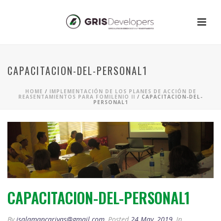
CAPACITACION-DEL-PERSONAL1
HOME
/
IMPLEMENTACIÓN DE LOS PLANES DE ACCIÓN DE
REASENTAMIENTOS PARA FOMILENIO II
/ CAPACITACION-DEL-
PERSONAL1
CAPACITACION-DEL-PERSONAL1
By
jsalamancarivas@gmail.com
Posted
24 May, 2019
In