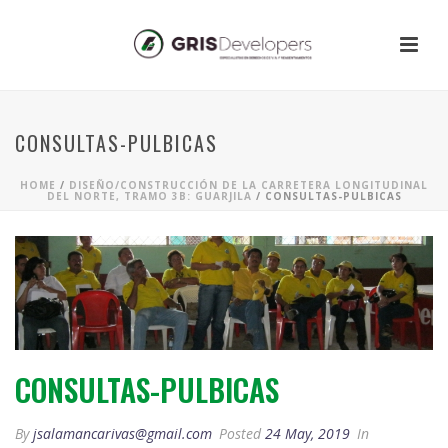
CONSULTAS-PULBICAS
HOME
/
DISEÑO/CONSTRUCCIÓN DE LA CARRETERA LONGITUDINAL
DEL NORTE, TRAMO 3B: GUARJILA
/ CONSULTAS-PULBICAS
CONSULTAS-PULBICAS
By
jsalamancarivas@gmail.com
Posted
24 May, 2019
In