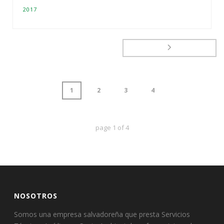
2017
1
2
3
4
page
1
of
4
NOSOTROS
Somos una empresa salvadoreña que presta Servicios