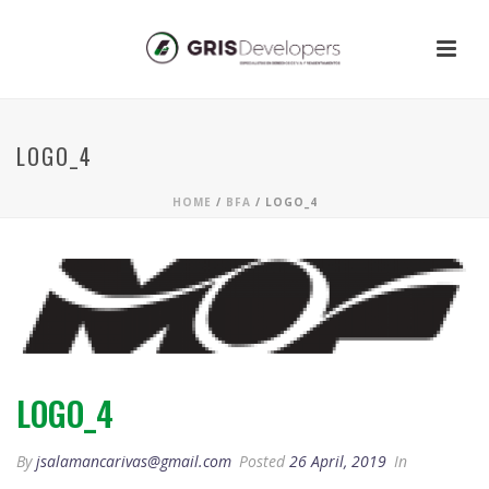
LOGO_4
HOME
/
BFA
/ LOGO_4
LOGO_4
By
jsalamancarivas@gmail.com
Posted
26 April, 2019
In