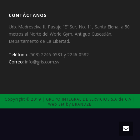
CONTÁCTANOS
Urb. Madreselva II, Pasaje “E” Sur, No. 11, Santa Elena, a 50
metros al Norte del World Gym, Antiguo Cuscatlán,
Departamento de La Libertad.
Teléfono:
(503) 2246-0581 y 2246-0582
Correo:
info@gris.com.sv
Copyright © 2019 | GRUPO INTEGRAL DE SERVICIOS S.A de C.V |
Web Set by BRAND2B