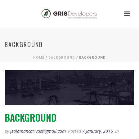
BACKGROUND
HOME
/
BACKGROUND
/ BACKGROUND
BACKGROUND
By
jsalamancarivas@gmail.com
Posted
7 January, 2016
In