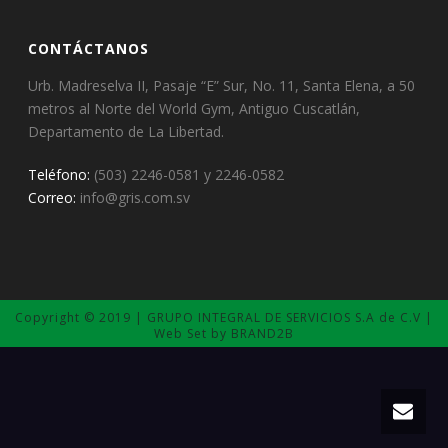
CONTÁCTANOS
Urb. Madreselva II, Pasaje “E” Sur, No. 11, Santa Elena, a 50
metros al Norte del World Gym, Antiguo Cuscatlán,
Departamento de La Libertad.
Teléfono:
(503) 2246-0581 y 2246-0582
Correo:
info@gris.com.sv
Copyright © 2019 | GRUPO INTEGRAL DE SERVICIOS S.A de C.V |
Web Set by BRAND2B