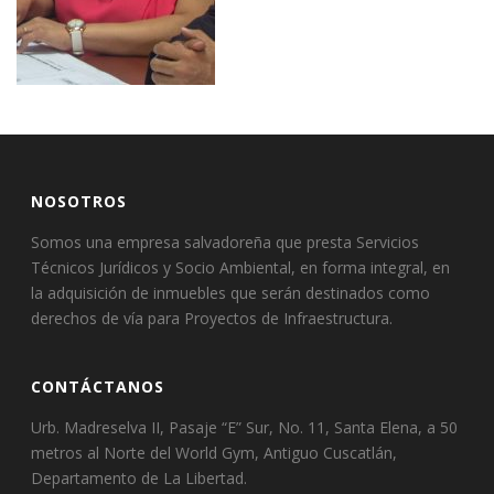
NOSOTROS
Somos una empresa salvadoreña que presta Servicios
Técnicos Jurídicos y Socio Ambiental, en forma integral, en
la adquisición de inmuebles que serán destinados como
derechos de vía para Proyectos de Infraestructura.
CONTÁCTANOS
Urb. Madreselva II, Pasaje “E” Sur, No. 11, Santa Elena, a 50
metros al Norte del World Gym, Antiguo Cuscatlán,
Departamento de La Libertad.