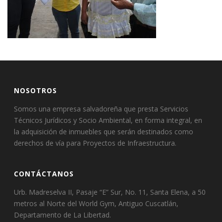
NOSOTROS
Somos una empresa salvadoreña que presta Servicios
Técnicos Jurídicos y Socio Ambiental, en forma integral, en
la adquisición de inmuebles que serán destinados como
derechos de vía para Proyectos de Infraestructura.
CONTÁCTANOS
Urb. Madreselva II, Pasaje “E” Sur, No. 11, Santa Elena, a 50
metros al Norte del World Gym, Antiguo Cuscatlán,
Departamento de La Libertad.