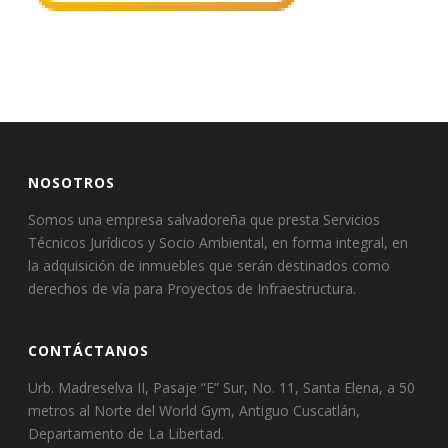
NOSOTROS
Somos una empresa salvadoreña que presta Servicios
Técnicos Jurídicos y Socio Ambiental, en forma integral, en
la adquisición de inmuebles que serán destinados como
derechos de vía para Proyectos de Infraestructura.
CONTÁCTANOS
Urb. Madreselva II, Pasaje “E” Sur, No. 11, Santa Elena, a 50
metros al Norte del World Gym, Antiguo Cuscatlán,
Departamento de La Libertad.