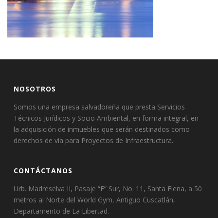
NOSOTROS
Somos una empresa salvadoreña que presta Servicios
Técnicos Jurídicos y Socio Ambiental, en forma integral, en
la adquisición de inmuebles que serán destinados como
derechos de vía para Proyectos de Infraestructura.
CONTÁCTANOS
Urb. Madreselva II, Pasaje “E” Sur, No. 11, Santa Elena, a 50
metros al Norte del World Gym, Antiguo Cuscatlán,
Departamento de La Libertad.