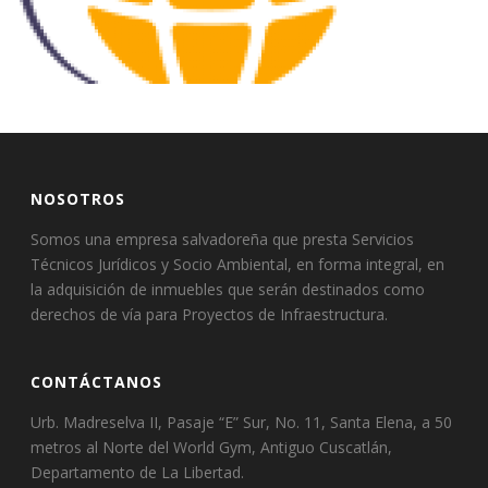
NOSOTROS
Somos una empresa salvadoreña que presta Servicios
Técnicos Jurídicos y Socio Ambiental, en forma integral, en
la adquisición de inmuebles que serán destinados como
derechos de vía para Proyectos de Infraestructura.
CONTÁCTANOS
Urb. Madreselva II, Pasaje “E” Sur, No. 11, Santa Elena, a 50
metros al Norte del World Gym, Antiguo Cuscatlán,
Departamento de La Libertad.