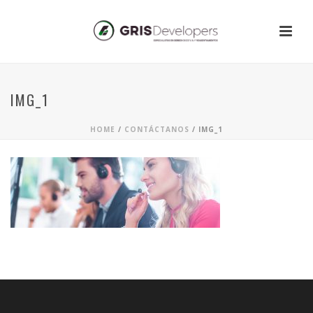
IMG_1
HOME
/
CONTÁCTANOS
/ IMG_1